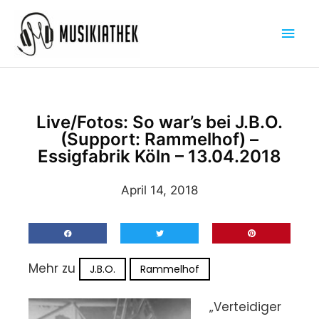
Zum
Hau
Inhalt
springen
Live/Fotos: So war’s bei J.B.O.
(Support: Rammelhof) –
Essigfabrik Köln – 13.04.2018
April 14, 2018
Mehr zu
J.B.O.
Rammelhof
„Verteidiger