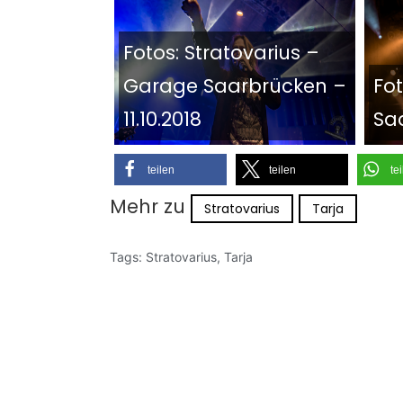
Fotos: Stratovarius –
Garage Saarbrücken –
Fo
11.10.2018
Saa
teilen
teilen
te
Mehr zu
Stratovarius
Tarja
Tags:
Stratovarius
,
Tarja