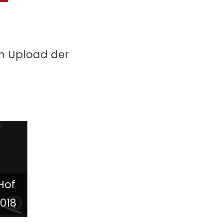
in Upload der
Hof
018