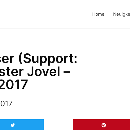
Home
Neuigke
ser (Support:
ter Jovel –
2017
2017