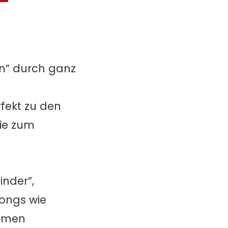
en” durch ganz
fekt zu den
die zum
inder”,
ongs wie
timen