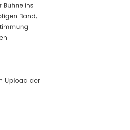
r Bühne ins
pfigen Band,
stimmung.
ren
in Upload der