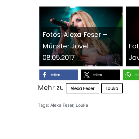
Fotos: Alexa Feser –
Münster Jovel –
Fo
08.05.2017
Jov
teilen
teilen
te
Mehr zu
Alexa Feser
Louka
Tags:
Alexa Feser
,
Louka