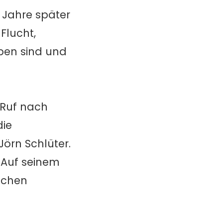
 Jahre später
Flucht,
ben sind und
r Ruf nach
die
örn Schlüter.
. Auf seinem
tschen