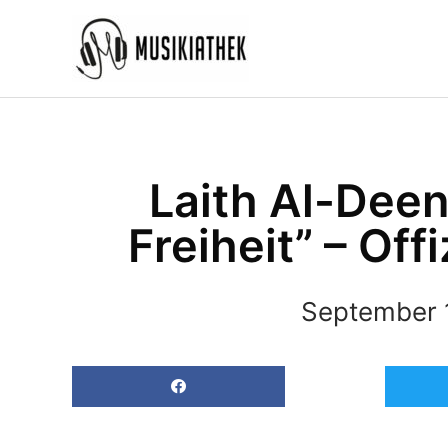
Zum
Inhalt
springen
Laith Al-Deen
Freiheit” – Off
September 