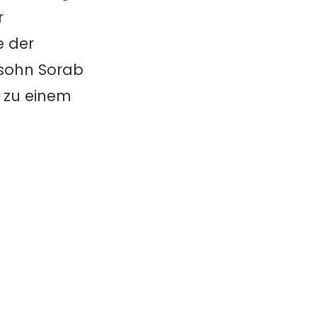
r
e der
ssohn Sorab
 zu einem