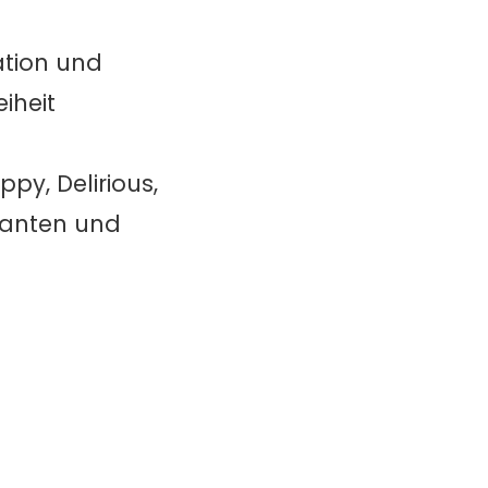
tation und
iheit
ppy, Delirious,
Kanten und