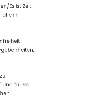
n/Es ist Zeit
alle in
freiheit
Begebenheiten,
 zu
/ Und für sie
heit