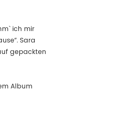
hm` ich mir
ause”. Sara
 auf gepackten
hrem Album