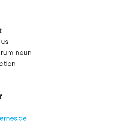
t
aus
entrum neun
tation
b
f
fernes.de