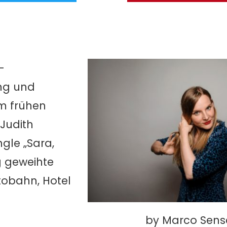
–
ing und
m frühen
 Judith
ngle „Sara,
g geweihte
tobahn, Hotel
by Marco Sens