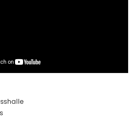
:
esshalle
s