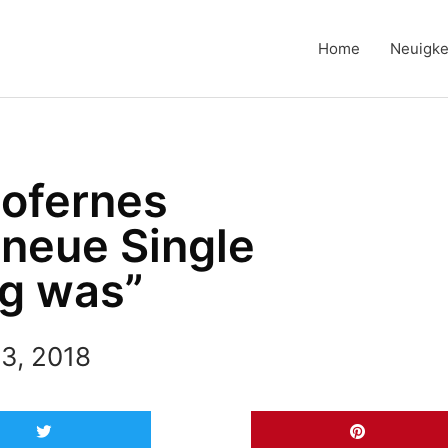
Home
Neuigke
lofernes
 neue Single
ag was”
3, 2018