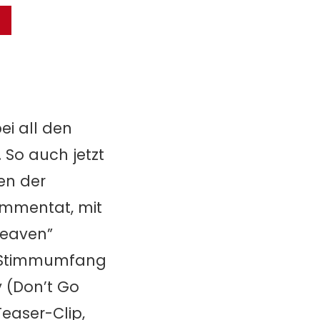
ei all den
 So auch jetzt
den der
mmentat, mit
Heaven”
n Stimmumfang
y (Don’t Go
Teaser-Clip,