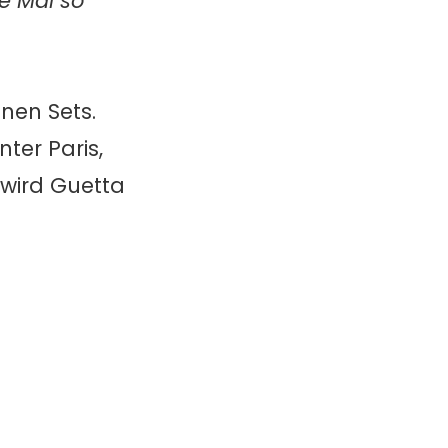
te Mal so
nen Sets.
ter Paris,
wird Guetta