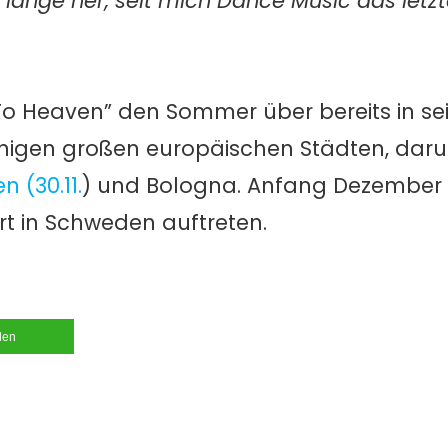
st lange her, seit mich Dance Music das letz
 To Heaven” den Sommer über bereits in sei
inigen großen europäischen Städten, darun
 (30.11.
) und Bologna. Anfang Dezember 
rt in Schweden auftreten.
ilen