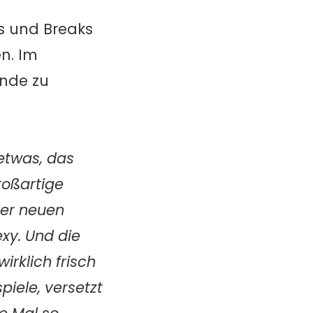
ps und Breaks
en. Im
nde zu
etwas, das
roßartige
der neuen
exy. Und die
irklich frisch
piele, versetzt