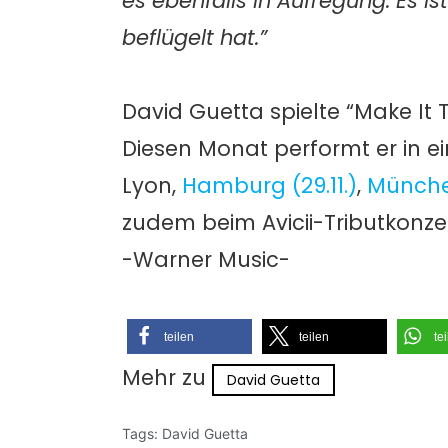
es ebenfalls in Aufregung. Es i
beflügelt hat.”
David Guetta spielte “Make It
Diesen Monat performt er in e
Lyon,
Hamburg (29.11.)
,
München
zudem beim Avicii-Tributkonze
-Warner Music-
teilen
teilen
te
Mehr zu
David Guetta
Tags:
David Guetta