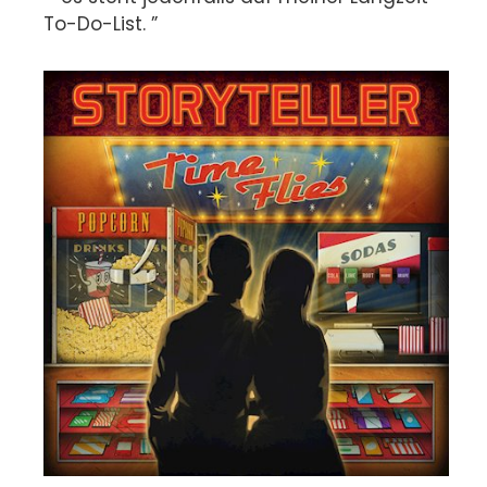
To-Do-List. ”