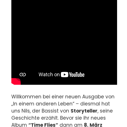
Willkommen bei einer neuen Ausgabe von
„In einem anderen Leben“ – diesmal hat
uns Nils, der Bassist von
Storyteller
, seine
Geschichte erzählt. Bevor sie ihr neues
Album
“Time Flies”
dann am
8. März