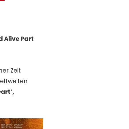
d Alive Part
er Zeit
eltweiten
art’,