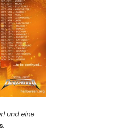
erl und eine
s
.