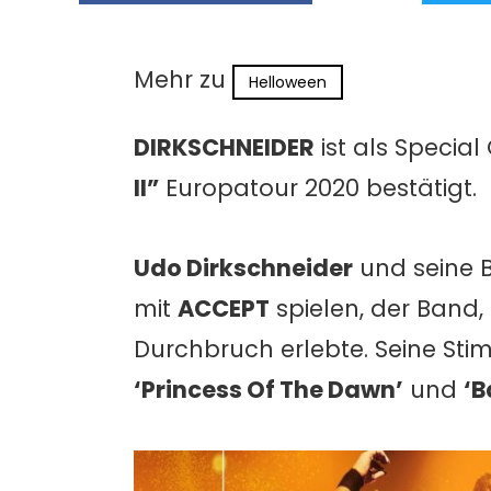
Mehr zu
Helloween
DIRKSCHNEIDER
ist als Special
II”
Europatour 2020 bestätigt.
Udo Dirkschneider
und seine B
mit
ACCEPT
spielen, der Band,
Durchbruch erlebte. Seine Stimm
‘Princess Of The Dawn’
und
‘B