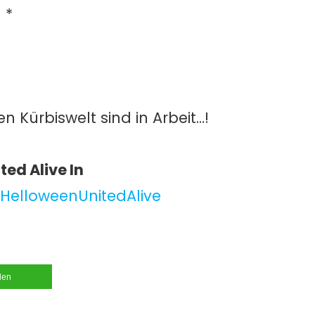
 *
en Kürbiswelt sind in Arbeit…!
ted Alive In
/HelloweenUnitedAlive
ilen