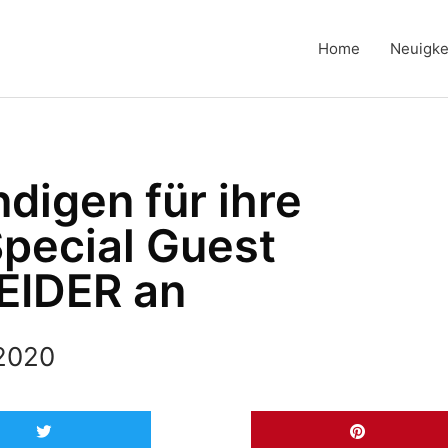
Home
Neuigke
igen für ihre
pecial Guest
EIDER an
 2020