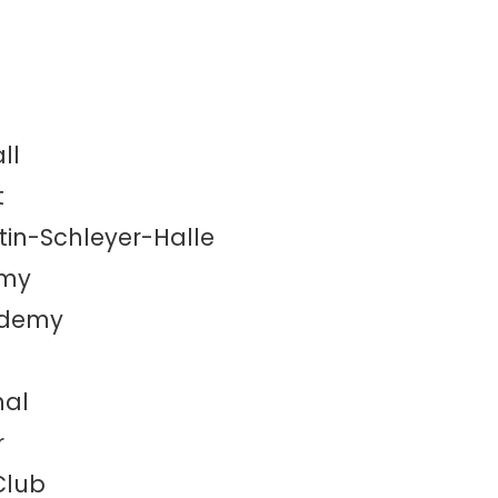
ll
t
tin-Schleyer-Halle
emy
cademy
hal
r
 Club