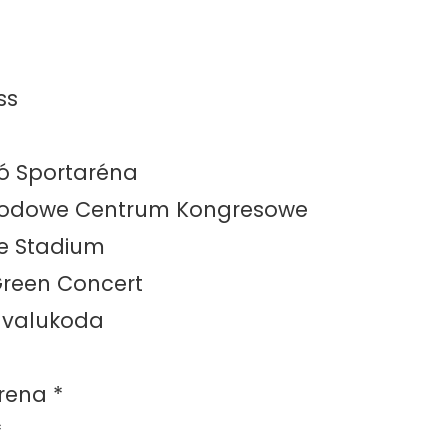
ss
ló Sportaréna
narodowe Centrum Kongresowe
ne Stadium
 Green Concert
i valukoda
Arena *
*