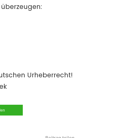
 überzeugen:
utschen Urheberrecht!
hek
ilen
Beitrag teilen