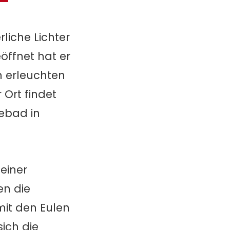
liche Lichter
öffnet hat er
n erleuchten
Ort findet
ebad in
seiner
en die
mit den Eulen
ich die