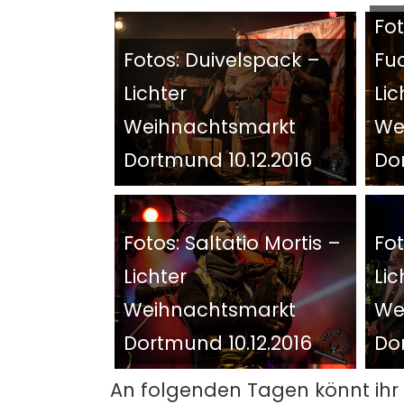
Fot
Fotos: Duivelspack –
Fu
Lichter
Lic
Weihnachtsmarkt
We
Dortmund 10.12.2016
Dor
Fotos: Saltatio Mortis –
Fo
Lichter
Lic
Weihnachtsmarkt
We
Dortmund 10.12.2016
Dor
An folgenden Tagen könnt ihr