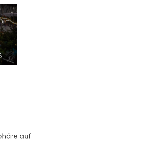
n –
6
phäre auf