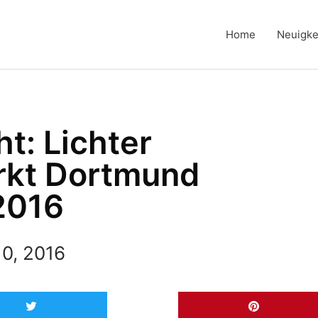
Home
Neuigke
t: Lichter
kt Dortmund
2016
0, 2016