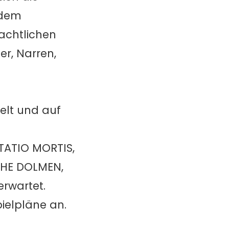
 dem
achtlichen
er, Narren,
elt und auf
LTATIO MORTIS,
THE DOLMEN,
erwartet.
ielpläne an.