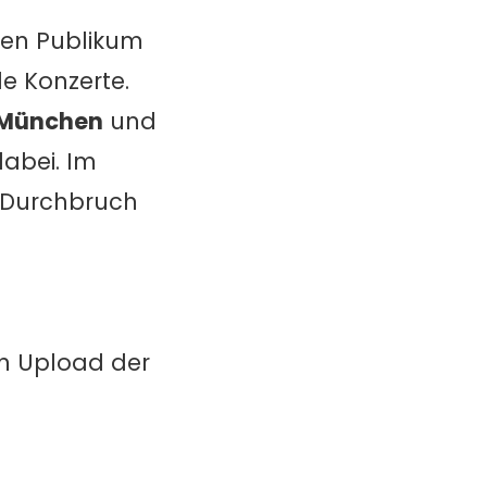
en Publikum
le Konzerte.
n München
und
abei. Im
r Durchbruch
in Upload der