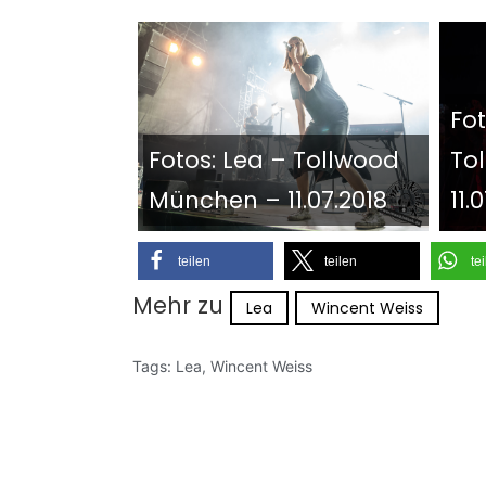
Fot
Fotos: Lea – Tollwood
To
München – 11.07.2018
11.
teilen
teilen
te
Mehr zu
Lea
Wincent Weiss
Tags:
Lea
,
Wincent Weiss