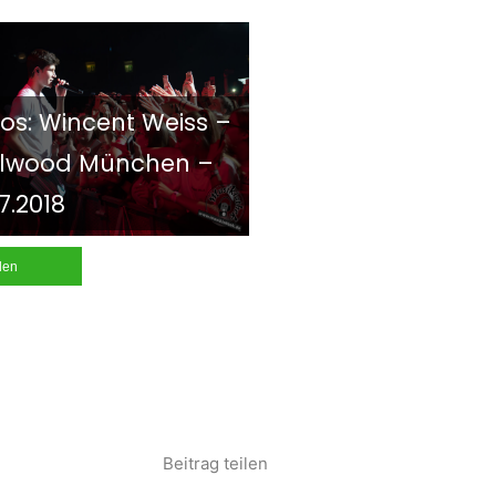
os: Wincent Weiss –
llwood München –
07.2018
ilen
Beitrag teilen