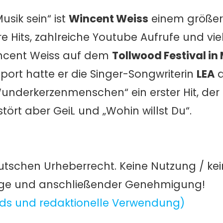
usik sein“ ist
Wincent Weiss
einem größer
re Hits, zahlreiche Youtube Aufrufe und vie
ncent Weiss auf dem
Tollwood Festival i
pport hatte er die Singer-Songwriterin
LEA
d
„Wunderkerzenmenschen“ ein erster Hit, de
ört aber GeiL und „Wohin willst Du“.
utschen Urheberrecht. Keine Nutzung / ke
age und anschließender Genehmigung!
ds und redaktionelle Verwendung)