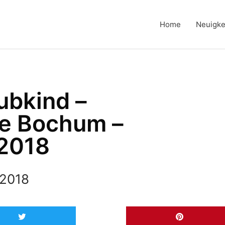
Home
Neuigke
ubkind –
he Bochum –
2018
 2018