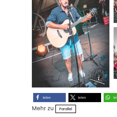
teilen
teilen
te
Mehr zu
Parallel