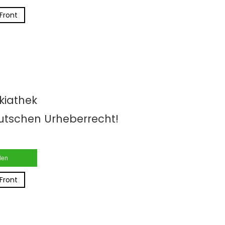
Front
ikiathek
utschen Urheberrecht!
ilen
Front