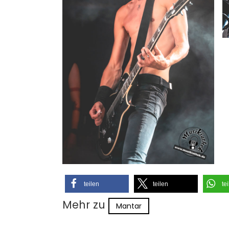
teilen
teilen
te
Mehr zu
Mantar