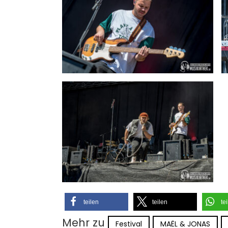
teilen
teilen
te
Mehr zu
Festival
MAËL & JONAS