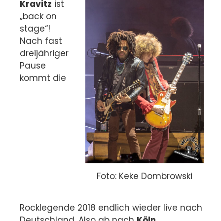
Kravitz
ist
„back on
stage“!
Nach fast
dreijähriger
Pause
kommt die
Foto: Keke Dombrowski
Rocklegende 2018 endlich wieder live nach
Deutschland. Also ab nach
Köln
.