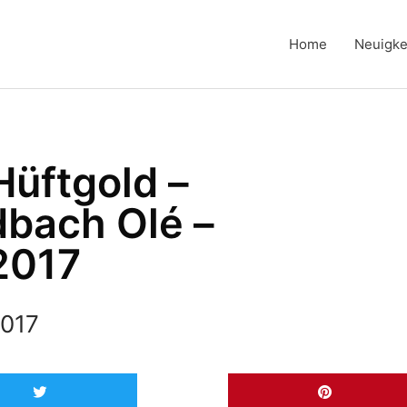
Home
Neuigke
Hüftgold –
bach Olé –
2017
2017