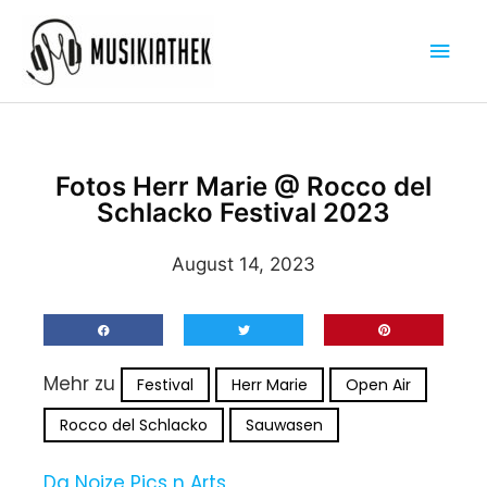
Zum
Hau
Inhalt
springen
Fotos Herr Marie @ Rocco del
Schlacko Festival 2023
August 14, 2023
Mehr zu
Festival
Herr Marie
Open Air
Rocco del Schlacko
Sauwasen
Da Noize Pics n Arts