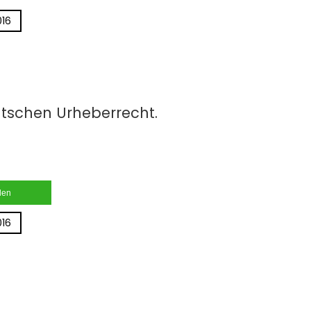
016
utschen Urheberrecht.
ilen
016