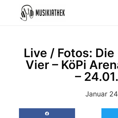
Zum
Inhalt
springen
Live / Fotos: Di
Vier – KöPi Are
– 24.01
Januar 24