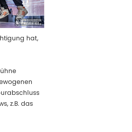
htigung hat,
 Bühne
usgewogenen
ourabschluss
s, z.B. das