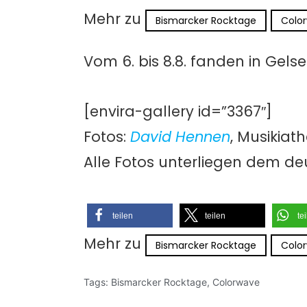
Mehr zu
Bismarcker Rocktage
Colo
Vom 6. bis 8.8. fanden in Gels
[envira-gallery id=”3367″]
Fotos:
David Hennen
, Musikiat
Alle Fotos unterliegen dem de
teilen
teilen
te
Mehr zu
Bismarcker Rocktage
Colo
Tags:
Bismarcker Rocktage
,
Colorwave