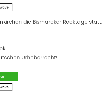
rwave
enkirchen die Bismarcker Rocktage statt.
hek
utschen Urheberrecht!
ilen
rwave