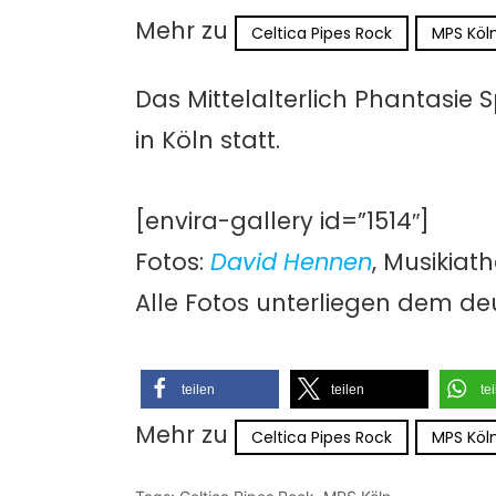
Mehr zu
Celtica Pipes Rock
MPS Köl
Das Mittelalterlich Phantasie
in Köln statt.
[envira-gallery id=”1514″]
Fotos:
David Hennen
, Musikiat
Alle Fotos unterliegen dem de
teilen
teilen
te
Mehr zu
Celtica Pipes Rock
MPS Köl