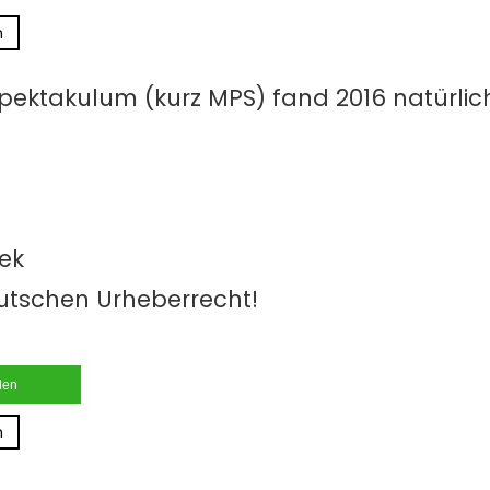
n
 Spektakulum (kurz MPS) fand 2016 natürli
hek
utschen Urheberrecht!
ilen
n