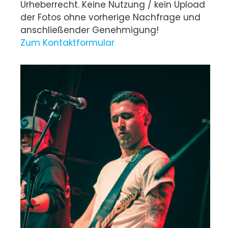
Urheberrecht. Keine Nutzung / kein Upload
der Fotos ohne vorherige Nachfrage und
anschließender Genehmigung!
Zum Kontaktformular