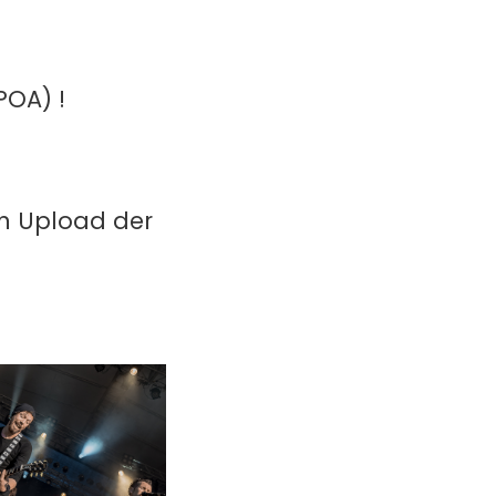
POA) !
in Upload der