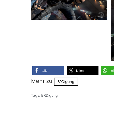
teilen
teilen
te
Mehr zu
BRDigung
Tags:
BRDigung