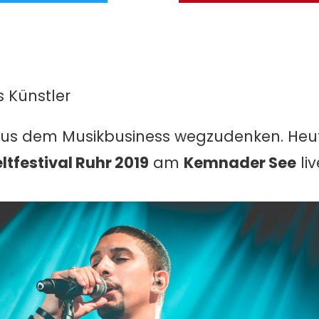
 Künstler
h aus dem Musikbusiness wegzudenken. Heu
ltfestival Ruhr 2019
am
Kemnader See
liv