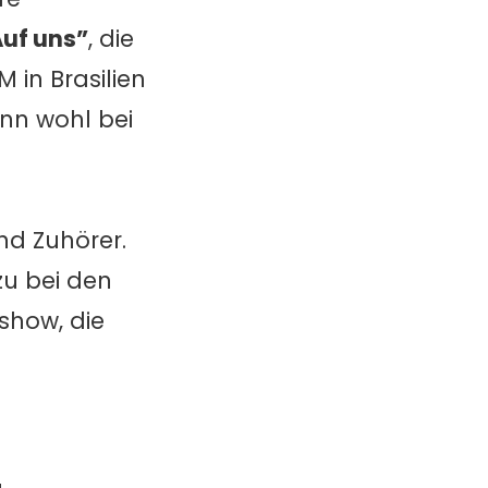
Auf uns”
, die
 in Brasilien
nn wohl bei
nd Zuhörer.
zu bei den
show, die