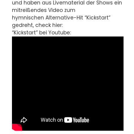
und haben aus Livematerial der Shows ein
mitreißendes Video zum
hymnischen Alternative-Hit “Kickstart”
gedreht, check hier:
“Kickstart” bei Youtube: