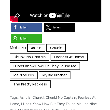
teilen
teilen
teilen
Mehr zu
As It Is
Chunk!
Chunk! No Captain
Fearless At Home
I Don’t Know How But They Found Me
Ice Nine Kills
My Kid Brother
The Pretty Reckless
Tags:
As It Is
,
Chunk!
,
Chunk! No Captain
,
Fearless At
Home
,
I Don’t Know How But They Found Me
,
Ice Nine