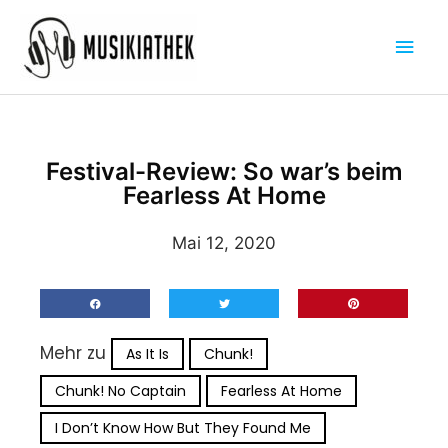
Zum
Hau
Inhalt
springen
Festival-Review: So war’s beim
Fearless At Home
Mai 12, 2020
Mehr zu
As It Is
Chunk!
Chunk! No Captain
Fearless At Home
I Don’t Know How But They Found Me