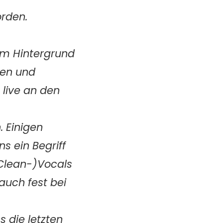
orden.
 im Hintergrund
hen und
 live an den
. Einigen
s ein Begriff
(Clean-)Vocals
auch fest bei
 die letzten