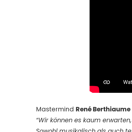
Mastermind
René Berthiaume
“Wir können es kaum erwarten,
Sowohl musikalisch als auch te