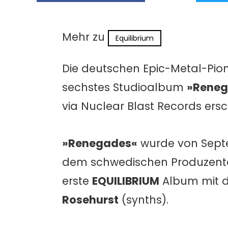
Mehr zu
Equilibrium
Die deutschen Epic-Metal-Pio
sechstes Studioalbum
»Reneg
via Nuclear Blast Records ersc
»Renegades«
wurde von Septe
dem schwedischen Produzen
erste
EQUILIBRIUM
Album mit d
Rosehurst
(synths).