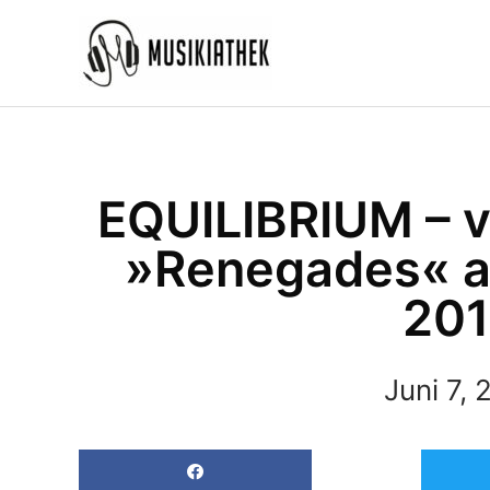
Zum
Inhalt
springen
EQUILIBRIUM – v
»Renegades« a
20
Juni 7, 