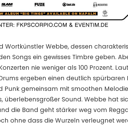
d Wortkünstler Webbe, dessen charakteris
den Songs ein gewisses Timbre geben. Ab
 Konzerten nie weniger als 100 Prozent. Laut
e Drums ergeben einen deutlich spürbaren
nd Punk gemeinsam mit smoothen Melodien
, überlebensgroßer Sound. Webbe hat si
t und die Band geht stärker weg vom Regg
och ohne dass die Wurzeln verleugnet werd