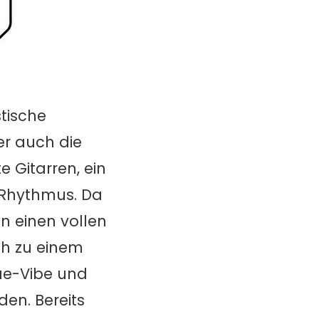
tische
er auch die
e Gitarren, ein
 Rhythmus. Da
 einen vollen
ch zu einem
ae-Vibe und
en. Bereits