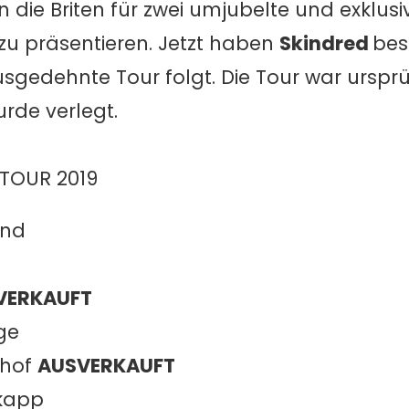
 die Briten für zwei umjubelte und exklus
 zu präsentieren. Jetzt haben
Skindred
bes
gedehnte Tour folgt. Die Tour war ursprü
rde verlegt.
 TOUR 2019
and
VERKAUFT
ge
thof
AUSVERKAUFT
hkapp