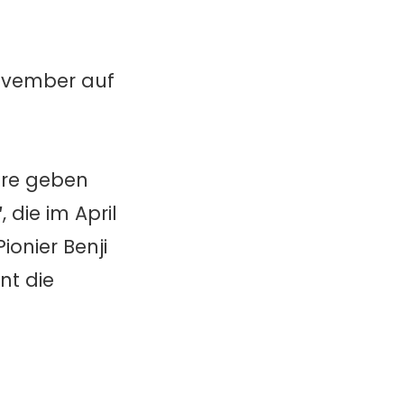
ovember auf
äre geben
“
, die im April
onier Benji
nt die