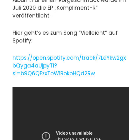
Album. Für einen Vorgeschmack wurde im
Juli 2020 die EP „Kompliment-R“
veröffentlicht.
Hier geht’s es zum Song “Vielleicht” auf
Spotify:
https://open.spotify.com/track/7LeYkw2gx
bQyga4aUjpyTi?
si=b9Q6QEzxToWiRokpHQd2Rw