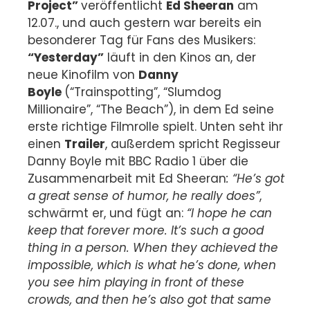
Project”
veröffentlicht
Ed Sheeran
am
12.07., und auch gestern war bereits ein
besonderer Tag für Fans des Musikers:
“Yesterday”
läuft in den Kinos an, der
neue Kinofilm von
Danny
Boyle
(“Trainspotting”, “Slumdog
Millionaire”, “The Beach”), in dem Ed seine
erste richtige Filmrolle spielt. Unten seht ihr
einen
Trailer
, außerdem spricht Regisseur
Danny Boyle mit BBC Radio 1 über die
Zusammenarbeit mit Ed Sheeran
: “He’s got
a great sense of humor, he really does”
,
schwärmt er, und fügt an:
“I hope he can
keep that forever more. It’s such a good
thing in a person. When they achieved the
impossible, which is what he’s done, when
you see him playing in front of these
crowds, and then he’s also got that same