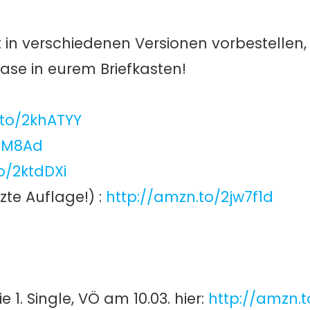
t in verschiedenen Versionen vorbestellen, 
se in eurem Briefkasten!
.to/2khATYY
jpM8Ad
o/2ktdDXi
zte Auflage!) :
http://amzn.to/2jw7f1d
 1. Single, VÖ am 10.03. hier:
http://amzn.