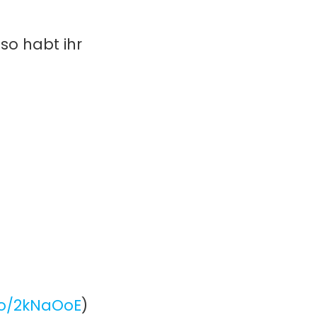
so habt ihr
to/2kNaOoE
)