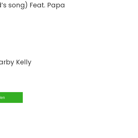
d’s song) Feat. Papa
arby Kelly
ilen