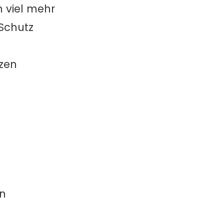
h viel mehr
 Schutz
nzen
en