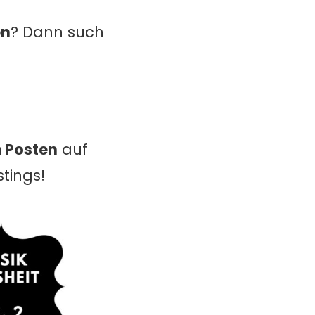
en
? Dann such
m Posten
auf
tings!