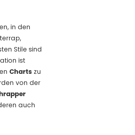
en, in den
errap,
en Stile sind
tion ist
den
Charts
zu
rden von der
hrapper
nderen auch