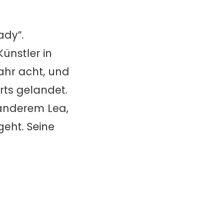
ady”.
ünstler in
ahr acht, und
rts gelandet.
 anderem Lea,
eht. Seine