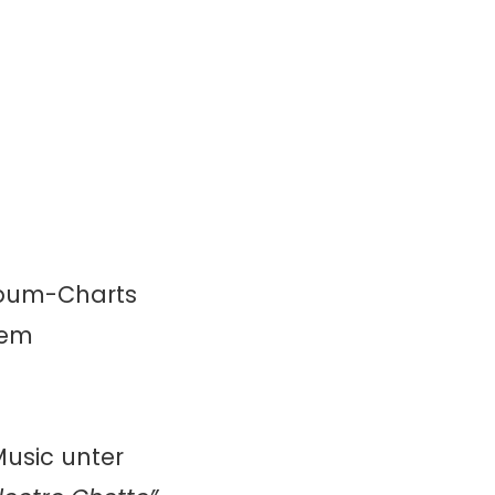
lbum-Charts
dem
usic unter