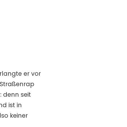
rlangte er vor
m Straßenrap
 denn seit
d ist in
lso keiner