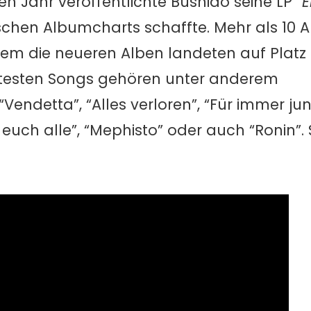
 Jahr veröffentlichte Bushido seine LP
“E
tschen Albumcharts schaffte. Mehr als 10 A
allem die neueren Alben landeten auf Platz 
btesten Songs gehören unter anderem
“Vendetta”, “Alles verloren”, “Für immer ju
r euch alle”, “Mephisto” oder auch “Ronin”.