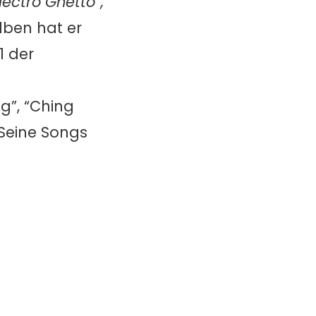
lectro Ghetto”,
lben hat er
1 der
ng”, “Ching
 Seine Songs