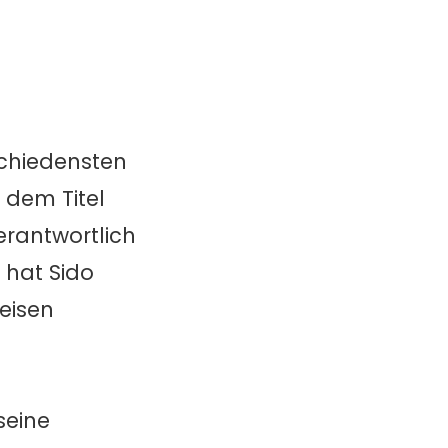
schiedensten
t dem Titel
erantwortlich
 hat Sido
eisen
seine