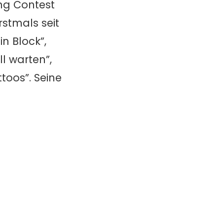
ng Contest
stmals seit
n Block”,
ll warten”,
ttoos”. Seine