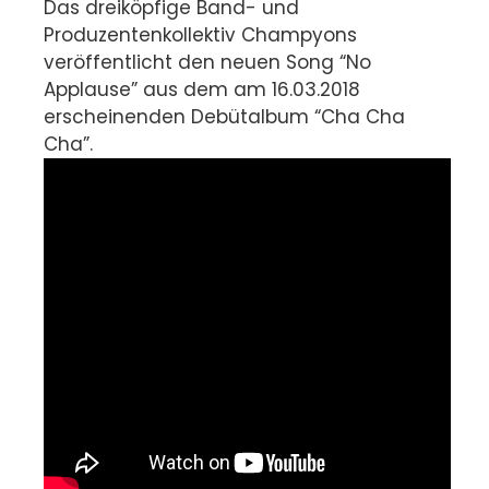
Das dreiköpfige Band- und
Produzentenkollektiv Champyons
veröffentlicht den neuen Song “No
Applause” aus dem am 16.03.2018
erscheinenden Debütalbum “Cha Cha
Cha”.