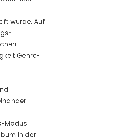
ift wurde. Auf
lgs-
achen
gkeit Genre-
und
einander
us-Modus
lbum in der