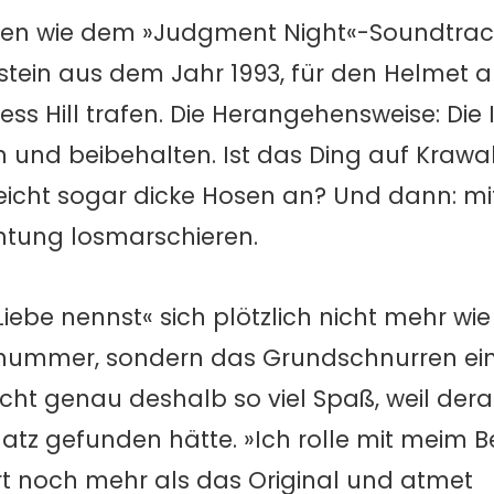
ngen wie dem »Judgment Night«-Soundtrac
ein aus dem Jahr 1993, für den Helmet a
ss Hill trafen. Die Herangehensweise: Die 
und beibehalten. Ist das Ding auf Krawal
lleicht sogar dicke Hosen an? Und dann: m
chtung losmarschieren.
ebe nennst« sich plötzlich nicht mehr wie
lnummer, sondern das Grundschnurren ein
ht genau deshalb so viel Spaß, weil dera
latz gefunden hätte. »Ich rolle mit meim 
rt noch mehr als das Original und atmet