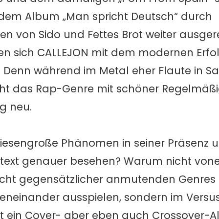
f dem Album „Man spricht Deutsch“ durch
n von Sido und Fettes Brot weiter ausgere
gen sich CALLEJON mit dem modernen Erfo
Denn während im Metal eher Flaute in S
icht das Rap-Genre mit schöner Regelmäßi
ig neu.
 riesengroße Phänomen in seiner Präsenz 
ntext genauer besehen? Warum nicht von
 nicht gegensätzlicher anmutenden Genres
neinander ausspielen, sondern im Vers
ist ein Cover- aber eben auch Crossover-A