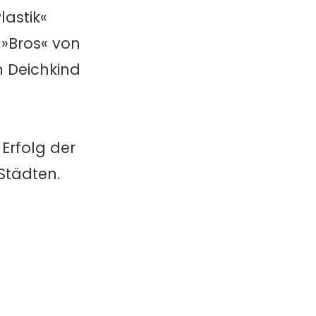
astik«
»Bros« von
 Deichkind
Erfolg der
 Städten.