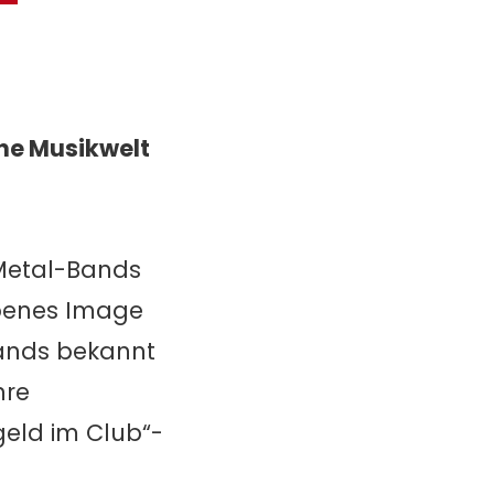
che Musikwelt
/Metal-Bands
obenes Image
lands bekannt
nre
geld im Club“-