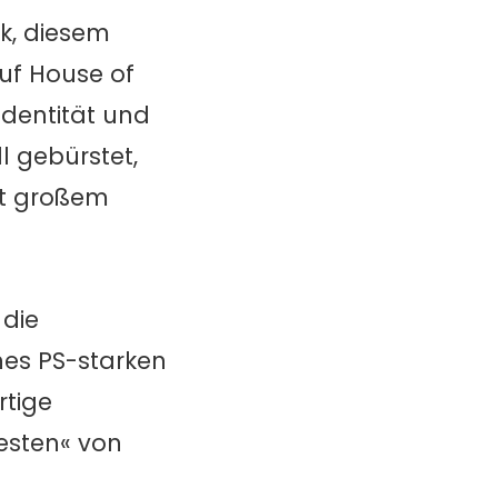
k, diesem
uf House of
Identität und
l gebürstet,
it großem
 die
es PS-starken
rtige
Besten« von