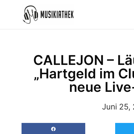
Zum
Inhalt
springen
CALLEJON – Läu
„Hartgeld im Cl
neue Live
Juni 25,