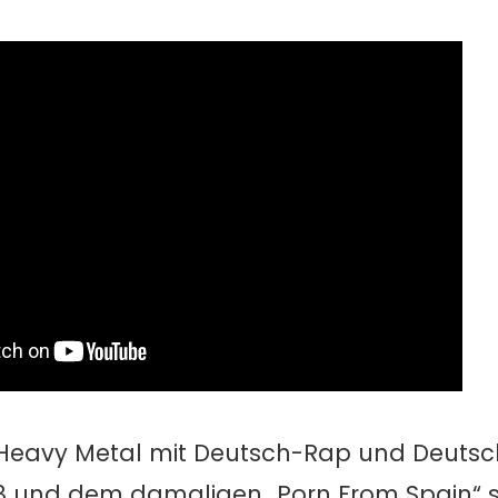
 Heavy Metal mit Deutsch-Rap und Deutsc
008 und dem damaligen „Porn From Spain“ 