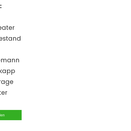
:
eater
Westand
izemann
hkapp
arage
ter
ilen