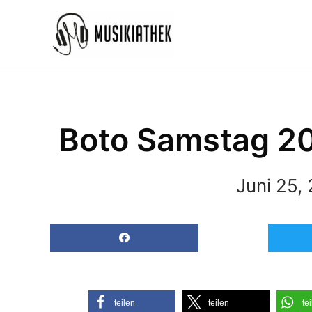
Zum
Inhalt
springen
Boto Samstag 20
Juni 25,
teilen
teilen
te