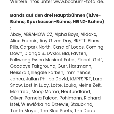
Weitere Infos unter www.bochum-total.de.
Bands auf den drei Hauptbühnen (1Live-
Bühne, Sparkassen-Bühne, HEINZ-Bühne)
:
Abay, ABRAMOWICZ, Alpha Boys, Alidaxo,
Alice Francis, Any Given Day, BRETT, Blues
Pills, Carpark North, Casa d´ Locos, Coming
Down, Django S., DVKES, Elia, Fayzen,
Folkwang Essen Musical, Fotos, Flooot, Golf,
Goodbye Fairground, Gurr, Hartmann,
Heisskalt, Illegale Farben, Imminence,
Janou, Julian Philipp David, KMPFSPRT, Lara
Snow, Lost In Lucy, Lotte, Louka, Meine Zeit,
Montreal, Moop Mama, Neufundland,
Oliver, Pamela Falcon, Pohlmann, Richard
Istel, Wiewiórka na Drzewie, Staubkind,
Tante Mayer, The Blue Poets, The Dead