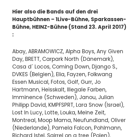
Hier also die Bands auf den drei
Hauptbühnen – 1Live-Bühne, Sparkassen-
Bühne, HEINZ-Bühne (Stand 23. April 2017)
:
Abay, ABRAMOWICZ, Alpha Boys, Any Given
Day, BRETT, Carpark North (Dänemark),
Casa d´ Locos, Coming Down, Django S.,
DVKES (Belgien), Elia, Fayzen, Folkwang
Essen Musical, Fotos, Golf, Gurr, Jo
Hartmann, Heisskalt, Illegale Farben,
Imminence (Schweden), Janou, Julian
Philipp David, KMPFSPRT, Lara Snow (Israel),
Lost In Lucy, Lotte, Louka, Meine Zeit,
Montreal, Moop Mama, Neufundland, Oliver
(Niederlande), Pamela Falcon, Pohlmann,
Richard Istel, Sqirrel on a tree (Polen),