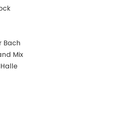
Rock
or Bach
rand Mix
 Halle