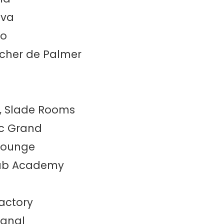
ava
lo
ocher de Palmer
n
n, Slade Rooms
ic Grand
 Lounge
Club Academy
Factory
Canal