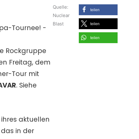
Quelle:
teilen
Nuclear
Blast
teilen
teilen
ale Rockgruppe
en Freitag, dem
ner-Tour mit
AVAR
.
Siehe
hres aktuellen
, das in der