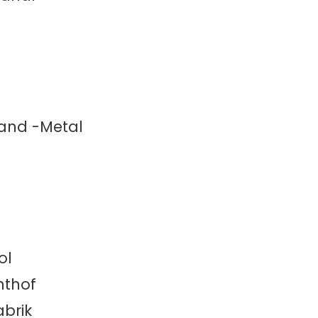
rand -Metal
ol
hthof
abrik