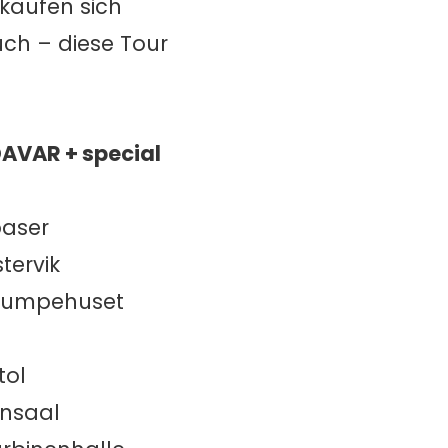
kaufen sich
uch – diese Tour
DAVAR + special
baser
tervik
 Pumpehuset
l
tol
ensaal