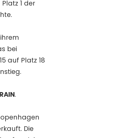
Platz 1 der
hte.
 ihrem
as bei
5 auf Platz 18
nstieg.
RAIN
.
 Kopenhagen
rkauft. Die