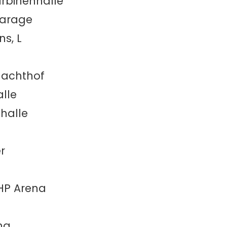
urbinenhalle
Garage
ns, L
hlachthof
alle
ahalle
r
MHP Arena
ma