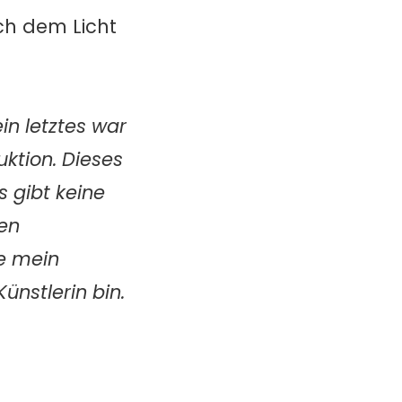
ach dem Licht
in letztes war
uktion. Dieses
s gibt keine
den
e mein
ünstlerin bin.