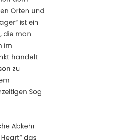
uen Orten und
ger“ ist ein
, die man
h im
nkt handelt
son zu
lem
hzeitigen Sog
iche Abkehr
g Heart“ das