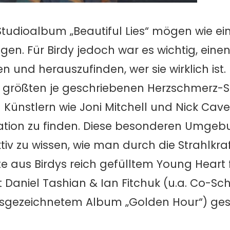
 Studioalbum „Beautiful Lies“ mögen wie ei
en. Für Birdy jedoch war es wichtig, einen
n und herauszufinden, wer sie wirklich ist
er größten je geschriebenen Herzschmerz-S
 Künstlern wie Joni Mitchell und Nick Cav
ration zu finden. Diese besonderen Umge
tiv zu wissen, wie man durch die Strahlkra
 aus Birdys reich gefülltem Young Heart fr
 Daniel Tashian & Ian Fitchuk (u.a. Co-Sch
gezeichnetem Album „Golden Hour“) ges