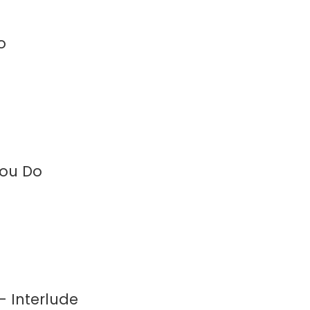
o
You Do
– Interlude