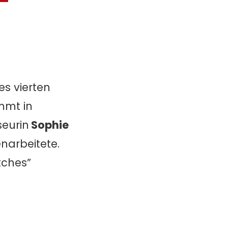
es vierten
ommt in
seurin
Sophie
narbeitete.
tches”