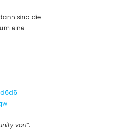
dann sind die
kum eine
zd6d6
1qw
ity vor!”.