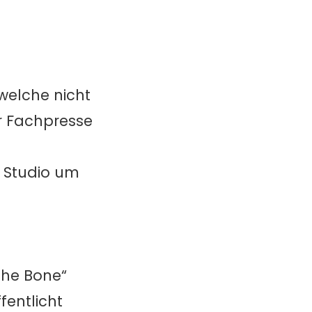
welche nicht
r Fachpresse
s Studio um
The Bone“
entlicht