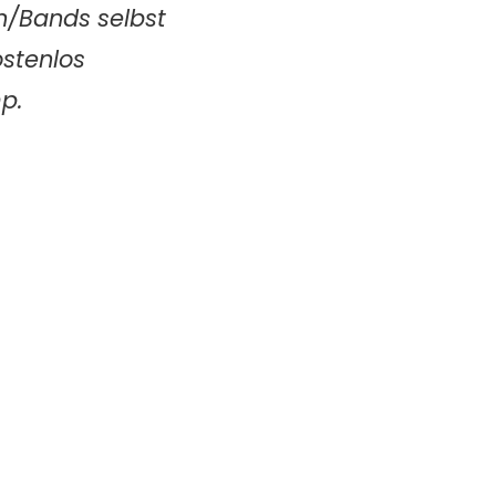
n/Bands selbst
ostenlos
p.