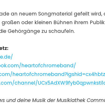
de an neuem Songmaterial gefeilt wird, 
f großen oder kleinen Bühnen ihrem Publi
 die Gehörgänge zu schaufeln.
etz:
e.de/
book.com/heartofchromeband/
m.com/heartofchromeband?igshid=cx4hbt
e.com/channel/UCx5AdXW9fyb0qpwnksti
News und deine Musik der Musikiathek Commun