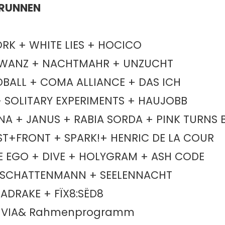
ZBRUNNEN
RK + WHITE LIES + HOCICO
CHWANZ + NACHTMAHR + UNZUCHT
DBALL + COMA ALLIANCE + DAS ICH
 SOLITARY EXPERIMENTS + HAUJOBB
A + JANUS + RABIA SORDA + PINK TURNS 
T+FRONT + SPARK!+ HENRIC DE LA COUR
E EGO + DIVE + HOLYGRAM + ASH CODE
+ SCHATTENMANN + SEELENNACHT
ADRAKE + FÏX8:SËD8
OLIVIA& Rahmenprogramm