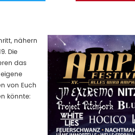
ritt, nähern
9. Die
eren das
 eigene
en von Euch
en könnte: