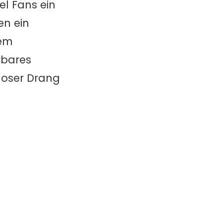
el Fans ein
en ein
zem
rbares
loser Drang