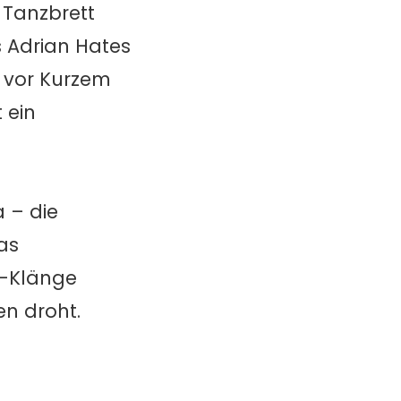
 Tanzbrett
s Adrian Hates
 vor Kurzem
 ein
 – die
as
h-Klänge
en droht.