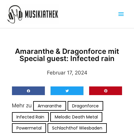
Zum
Hau
Inhalt
springen
Amaranthe & Dragonforce mit
Special guest: Infected rain
Februar 17, 2024
Mehr zu
Amaranthe
Dragonforce
Infected Rain
Melodic Death Metal
Powermetal
Schlachthof Wiesbaden