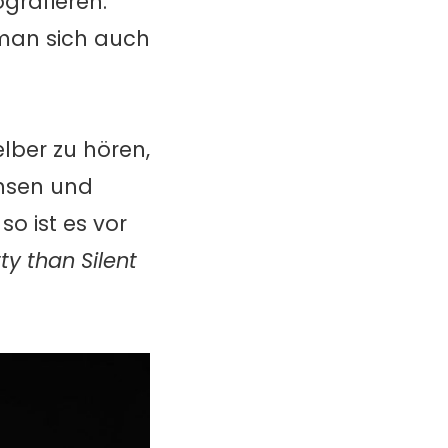
grafieren.
 man sich auch
lber zu hören,
chsen und
o ist es vor
ty than Silent