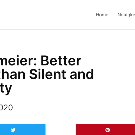
Home
Neuigke
eier: Better
than Silent and
ty
2020