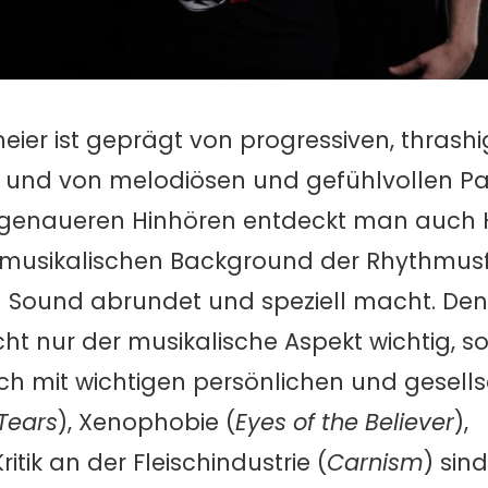
ier ist geprägt von progressiven, thrash
n und von melodiösen und gefühlvollen P
m genaueren Hinhören entdeckt man auch
 musikalischen Background der Rhythmusf
n Sound abrundet und speziell macht. Den 
icht nur der musikalische Aspekt wichtig, 
ich mit wichtigen persönlichen und gesell
 Tears
), Xenophobie (
Eyes of the Believer
),
ritik an der Fleischindustrie (
Carnism
) sind