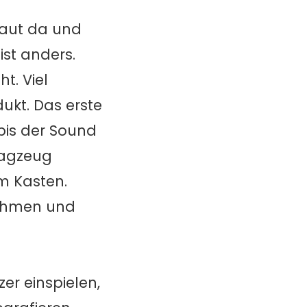
 laut da und
st anders.
t. Viel
ukt. Das erste
bis der Sound
lagzeug
m Kasten.
nehmen und
er einspielen,