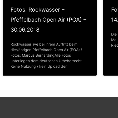
Fotos: Rockwasser –
Fo
Pfeffelbach Open Air (POA) –
14
30.06.2018
Die
Mal 
Rockwasser live bei ihrem Auftritt beim
Rie
diesjährigen Pfeffelbach Open Air (POA) !
Fotos: Marcus BernardingAlle Fotos
unterliegen dem deutschen Urheberrecht.
Keine Nutzung / kein Upload der