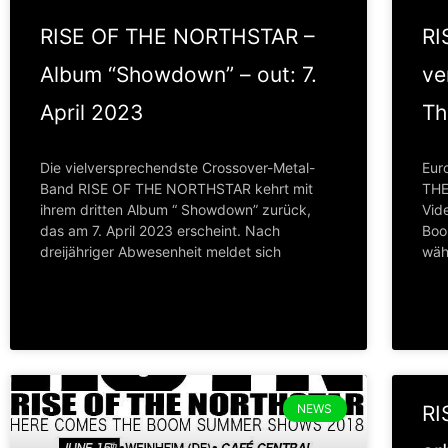
RISE OF THE NORTHSTAR –
RI
Album “Showdown” – out: 7.
ve
April 2023
Th
Die vielversprechendste Crossover-Metal-
Eur
Band RISE OF THE NORTHSTAR kehrt mit
THE
ihrem dritten Album “ Showdown” zurück,
Vid
das am 7. April 2023 erscheint. Nach
Boom
dreijähriger Abwesenheit meldet sich
währ
NEWS
RI