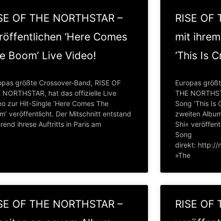
SE OF THE NORTHSTAR –
RISE OF
röffentlichen ‘Here Comes
mit ihre
e Boom’ Live Video!
‘This Is 
opas größte Crossover-Band, RISE OF
Europas größ
 NORTHSTAR, hat das offizielle Live
THE NORTHST
eo zur Hit-Single ‘Here Comes The
Song ‘This I
’ veröffentlicht. Der Mitschnitt entstand
zweiten Albu
end ihrese Auftritts in Paris am
Shi« veröffent
Song
direkt: http:
»The
SE OF THE NORTHSTAR –
RISE OF