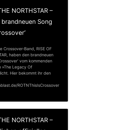
 THE NORTHSTAR –
m brandneuen Song
Crossover’
te Crossover-Band, RISE OF
AR, haben den brandneuen
s Crossover’ vom kommenden
m »The Legacy Of
licht. Hier bekommt ihr den
//nblast.de/ROTNThisIsCrossover
 THE NORTHSTAR –