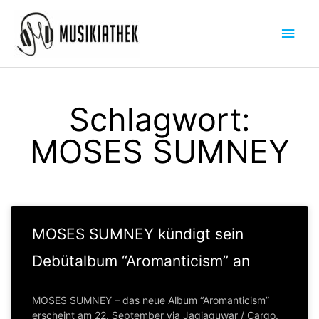
Zum
Hau
Inhalt
springen
Schlagwort:
MOSES SUMNEY
MOSES SUMNEY kündigt sein
Debütalbum “Aromanticism” an
MOSES SUMNEY – das neue Album “Aromanticism”
erscheint am 22. September via Jagjaguwar / Cargo.