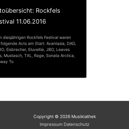
toübersicht: Rockfels
stival 11.06.2016
m diesjährigen Rockfels Festival waren
. folgende Acts am Start: Avantasia, DAD,
O, Eisbrecher, Eluveitie, JBO, Leaves
s, Mustasch, TXL, Rage, Sonata Arctica,
way To
Copyright © 2026
Musikiathek
Impressum
Datenschutz